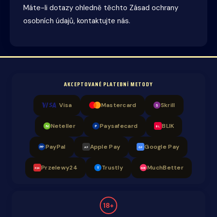
Máte-li dotazy ohledně těchto Zásad ochrany
osobních údajů, kontaktujte nás.
AKCEPTOVANÉ PLATEBNÍ METODY
Visa
Mastercard
Skrill
S
Neteller
Paysafecard
BLIK
N
P
BL
PayPal
Apple Pay
Google Pay
PP
AP
GP
Przelewy24
Trustly
MuchBetter
T
MB
P24
18+