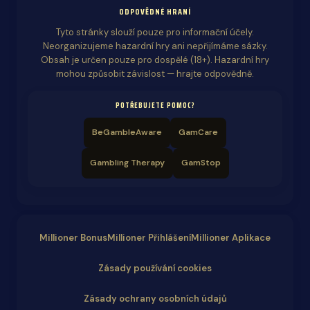
ODPOVĚDNÉ HRANÍ
Tyto stránky slouží pouze pro informační účely.
Neorganizujeme hazardní hry ani nepřijímáme sázky.
Obsah je určen pouze pro dospělé (18+). Hazardní hry
mohou způsobit závislost — hrajte odpovědně.
POTŘEBUJETE POMOC?
BeGambleAware
GamCare
Gambling Therapy
GamStop
Millioner Bonus
Millioner Přihlášení
Millioner Aplikace
Zásady používání cookies
Zásady ochrany osobních údajů