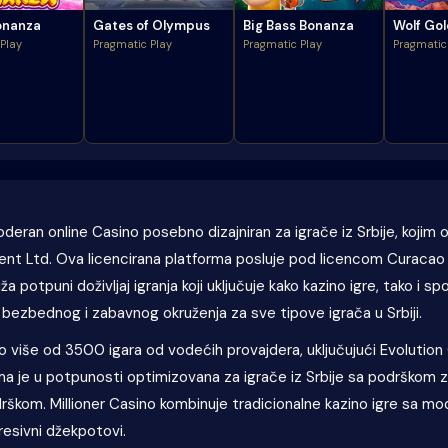
onanza
Gates of Olympus
Big Bass Bonanza
Wolf Go
Play
Pragmatic Play
Pragmatic Play
Pragmatic
oderan online Casino posebno dizajniran za igrače iz Srbije, kojim 
ment Ltd. Ova licencirana platforma posluje pod licencom Curacao
potpuni doživljaj igranja koji uključuje kako kazino igre, tako i spo
 bezbednog i zabavnog okruženja za sve tipove igrača u Srbiji.
o više od 3500 igara od vodećih provajdera, uključujući Evolution
a je u potpunosti optimizovana za igrače iz Srbije sa podrškom za
rškom. Millioner Casino kombinuje tradicionalne kazino igre sa mo
gresivni džekpotovi.