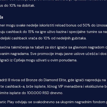
nus do 10% na dobitak.
če
lioner mogu svake nedelje iskoristiti reload bonus od 50% do izn
uju cashback do 15% na igre uživo kazina i specijalne turnire sa n
eljski cashback vraća do 10% od nedeljnih gubitaka.
esečna takmičenja na tabeli za slot igrače sa glavnom nagradom 
tovanim nagradama. Sve promocije imaju jasne uslove učešća i dos
. Igrači iz Србија mogu uživati u ovim ponudama.
sadrži 8 nivoa od Bronze do Diamond Elite, gde igrači napreduju
te cashback-a, brže isplate, ličnog VIP menadžera i ekskluzivne 
limite isplate do 100.000 RSD dnevno.
matic Play odvijaju se svakodnevno sa ukupnim nagradnim fondom