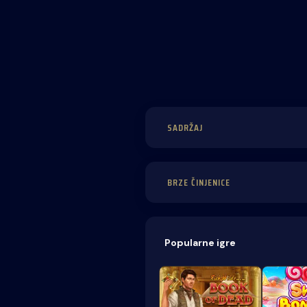
SADRŽAJ
BRZE ČINJENICE
Popularne igre