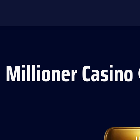
Millioner Casi
U