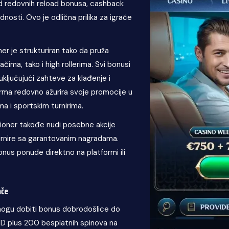
 od redovnih reload bonusa, cashback
nosti. Ovo je odlična prilika za igrače
er je strukturiran tako da pruža
ima, tako i high rollerima. Svi bonusi
uključujući zahteve za klađenje i
rma redovno ažurira svoje promocije u
a i sportskim turnirima.
lioner takođe nudi posebne akcije
urnire sa garantovanim nagradama.
onus ponude direktno na platformi ili
ače
 mogu dobiti bonus dobrodošlice do
 plus 200 besplatnih spinova na