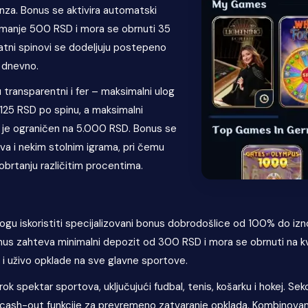
za. Bonus se aktivira automatski
jmanje 500 RSD i mora se obrnuti 35
atni spinovi se dodeljuju postepeno
 dnevno.
transparentni i fer – maksimalni ulog
 125 RSD po spinu, a maksimalni
 je ograničen na 5.000 RSD. Bonus se
ova i nekim stolnim igrama, pri čemu
 obrtanju različitim procentima.
mogu iskoristiti specijalizovani bonus dobrodošlice od 100% do iz
Bonus zahteva minimalni depozit od 300 RSD i mora se obrnuti na k
 i uživo opklade na sve glavne sportove.
rok spektar sportova, uključujući fudbal, tenis, košarku i hokej. Sek
cash-out funkcije za prevremeno zatvaranje opklada. Kombinovane