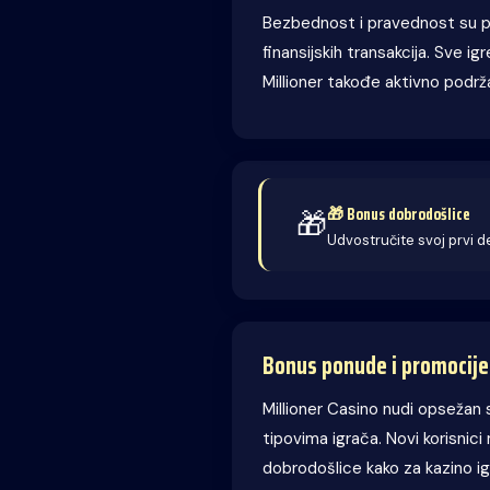
Bezbednost i pravednost su prio
finansijskih transakcija. Sve i
Millioner takođe aktivno podrž
🎁 Bonus dobrodošlice
🎁
Udvostručite svoj prvi 
Bonus ponude i promocije 
Millioner Casino nudi opsežan 
tipovima igrača. Novi korisnici
dobrodošlice kako za kazino igr