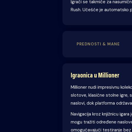
Igrači se takmiče za nasumične
Rush. Učešće je automatsko pril
PREDNOSTI & MANE
PREDNOSTI
Široka ponuda više od 3000 i
Igraonica u Millioner
Mobilna aplikacija sa punom f
Millioner nudi impresivnu kolek
Velikodušan VIP program sa p
slotove, klasične stolne igre, s
naslovi, dok platforma održava
Navigacija kroz knjižnicu igara 
mogu tražiti određene naslove
omogućavajući testiranje bez ri