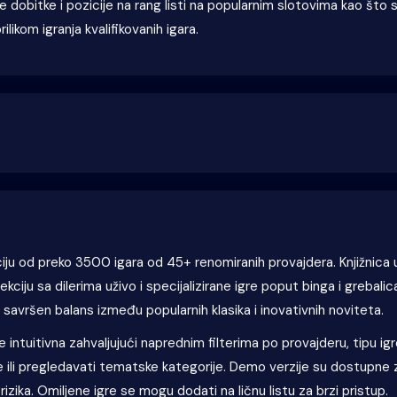
 dobitke i pozicije na rang listi na popularnim slotovima kao što
ikom igranja kvalifikovanih igara.
MANE
gara od vodećih provajdera
Viši minimalni depozit u pore
unkcionalnošću
Ograničena ponuda sportskog
ciju od preko 3500 igara od 45+ renomiranih provajdera. Knjižnica u
ersonalizovanim bonusima
Telefonska podrška nije dost
ekciju sa dilerima uživo i specijalizirane igre poput binga i grebal
 savršen balans između popularnih klasika i inovativnih noviteta.
je intuitivna zahvaljujući naprednim filterima po provajderu, tipu igre
 ili pregledavati tematske kategorije. Demo verzije su dostupne z
zika. Omiljene igre se mogu dodati na ličnu listu za brzi pristup.