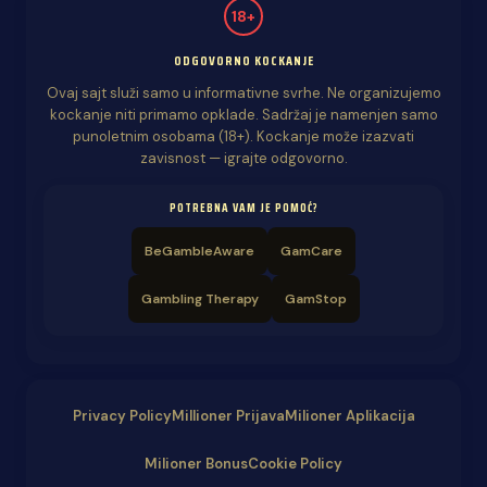
18+
ODGOVORNO KOCKANJE
Ovaj sajt služi samo u informativne svrhe. Ne organizujemo
kockanje niti primamo opklade. Sadržaj je namenjen samo
punoletnim osobama (18+). Kockanje može izazvati
zavisnost — igrajte odgovorno.
POTREBNA VAM JE POMOĆ?
BeGambleAware
GamCare
Gambling Therapy
GamStop
Privacy Policy
Millioner Prijava
Milioner Aplikacija
Milioner Bonus
Cookie Policy