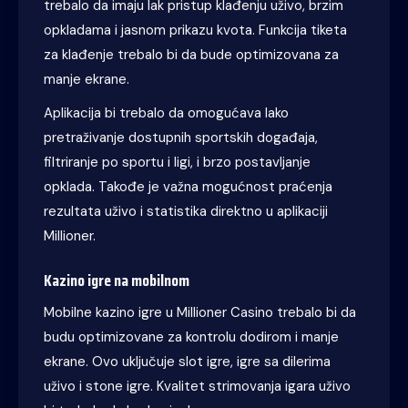
trebalo da imaju lak pristup klađenju uživo, brzim
opkladama i jasnom prikazu kvota. Funkcija tiketa
za klađenje trebalo bi da bude optimizovana za
manje ekrane.
Aplikacija bi trebalo da omogućava lako
pretraživanje dostupnih sportskih događaja,
filtriranje po sportu i ligi, i brzo postavljanje
opklada. Takođe je važna mogućnost praćenja
rezultata uživo i statistika direktno u aplikaciji
Millioner.
Kazino igre na mobilnom
Mobilne kazino igre u Millioner Casino trebalo bi da
budu optimizovane za kontrolu dodirom i manje
ekrane. Ovo uključuje slot igre, igre sa dilerima
uživo i stone igre. Kvalitet strimovanja igara uživo