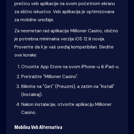
prečicu veb aplikacije na svom početnom ekranu
za slično iskustvo. Veb aplikacija je optimizovana
za mobilne uređaje.
Za nesmetan rad aplikacije Millioner Casino, obično
je potrebna minimalna verzija iOS 12 ili novija.
Proverite da li je vaš uređaj kompatibilan. Sledite
ove korake:
Otvorite App Store na svom iPhone-u ili iPad-u.
Pretražite "Millioner Casino".
Kliknite na "Get" (Preuzmi), a zatim na "Install"
(Instaliraj).
Nakon instalacije, otvorite aplikaciju Millioner
Casino.
Mobilna Veb Alternativa