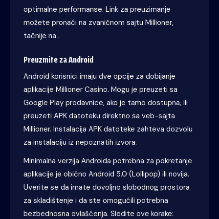
optimalne performanse. Link za preuzimanje
možete pronaći na zvaničnom sajtu Millioner,
tačnije na .
Preuzmite za Android
Android korisnici imaju dve opcije za dobijanje
aplikacije Millioner Casino. Mogu je preuzeti sa
Google Play prodavnice, ako je tamo dostupna, ili
preuzeti APK datoteku direktno sa veb-sajta
Millioner. Instalacija APK datoteke zahteva dozvolu
za instalaciju iz nepoznatih izvora.
Minimalna verzija Androida potrebna za pokretanje
aplikacije je obično Android 5.0 (Lollipop) ili novija.
Uverite se da imate dovoljno slobodnog prostora
za skladištenje i da ste omogućili potrebna
bezbednosna ovlašćenja. Sledite ove korake: