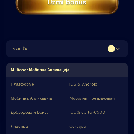
Uzmi bonus
SADRŽAJ
4
Millioner Мобилна Апликација
Платформе
iOS & Android
Мобилна Апликација
Мобилни Претраживач
Добродошли Бонус
100% up to €500
Лиценца
Curaçao