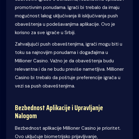
promotivnim ponudama. Igrači bi trebalo da imaju
mogućnost lakog uključivanja ili isključivanja push
obaveštenja u podešavanjima aplikacije. Ovo je
korisno za sve igrače u Srbiji.
Zahvaljujući push obaveštenjima, igrači mogu biti u
toku sa najnovijim ponudama i događajima u
Millioner Casino. Važno je da obaveštenja budu
relevantna i da ne budu previše nametljiva. Millioner
Casino bi trebalo da poštuje preferencije igrača u
vezi sa push obaveštenjima.
Bezbednost Aplikacije i Upravljanje
Nalogom
Bezbednost aplikacije Millioner Casino je prioritet.
Ovo uključuje biometrijsko prijavljivanje,