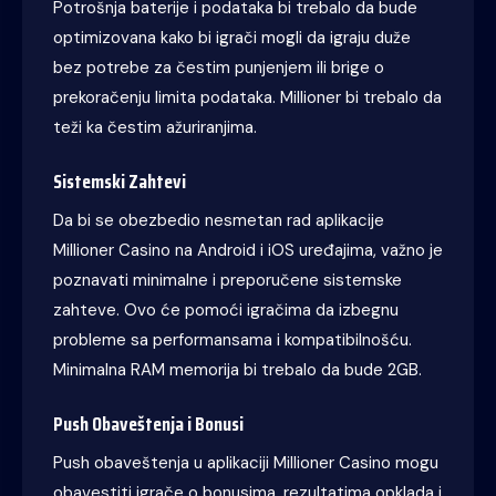
Potrošnja baterije i podataka bi trebalo da bude
optimizovana kako bi igrači mogli da igraju duže
bez potrebe za čestim punjenjem ili brige o
prekoračenju limita podataka. Millioner bi trebalo da
teži ka čestim ažuriranjima.
Sistemski Zahtevi
Da bi se obezbedio nesmetan rad aplikacije
Millioner Casino na Android i iOS uređajima, važno je
poznavati minimalne i preporučene sistemske
zahteve. Ovo će pomoći igračima da izbegnu
probleme sa performansama i kompatibilnošću.
Minimalna RAM memorija bi trebalo da bude 2GB.
Push Obaveštenja i Bonusi
Push obaveštenja u aplikaciji Millioner Casino mogu
obavestiti igrače o bonusima, rezultatima opklada i