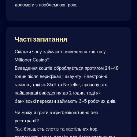
допомоги з проблемною грою.
Часті запитання
Скільки часу займають виведення коштів у
Millioner Casino?
Виведення коштів обробляється протягом 24-48
годин після верифікації акаунту. Електронні
гаманці, такі як Skrill та Neteller, пропонують
найшвидші виведення до 2 годин, тоді як
банківські перекази займають 3-5 робочих днів.
Чи можу я грати в ігри безкоштовно без
реєстрації?
Так, більшість слотів та настільних ігор