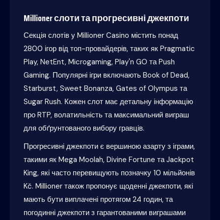
Millioner слоти та прогресивні джекпоти
Секція слотів у Millioner Casino містить понад
2800 ігор від топ-провайдерів, таких як Pragmatic
Play, NetEnt, Microgaming, Play'n GO та Push
Gaming. Популярні ігри включають Book of Dead,
Starburst, Sweet Bonanza, Gates of Olympus та
Sugar Rush. Кожен слот має детальну інформацію
про RTP, волатильність та максимальний виграш
для обґрунтованого вибору гравців.
Прогресивні джекпоти є вершиною азарту з іграми,
такими як Mega Moolah, Divine Fortune та Jackpot
King, які часто перевищують позначку 10 мільйонів
Kč. Millioner також пропонує щоденні джекпоти, які
мають бути виплачені протягом 24 годин, та
погодинні джекпоти з гарантованими виграшами