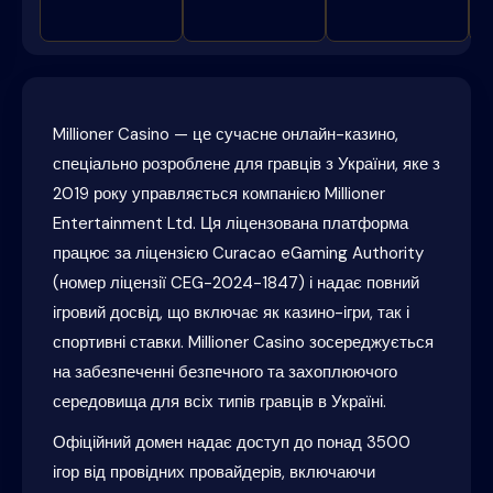
Millioner Casino — це сучасне онлайн-казино,
спеціально розроблене для гравців з України, яке з
2019 року управляється компанією Millioner
Entertainment Ltd. Ця ліцензована платформа
працює за ліцензією Curacao eGaming Authority
(номер ліцензії CEG-2024-1847) і надає повний
ігровий досвід, що включає як казино-ігри, так і
спортивні ставки. Millioner Casino зосереджується
на забезпеченні безпечного та захоплюючого
середовища для всіх типів гравців в Україні.
Офіційний домен надає доступ до понад 3500
ігор від провідних провайдерів, включаючи