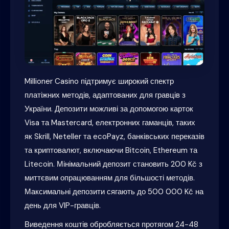
Millioner Casino підтримує широкий спектр
платіжних методів, адаптованих для гравців з
України. Депозити можливі за допомогою карток
Visa та Mastercard, електронних гаманців, таких
як Skrill, Neteller та ecoPayz, банківських переказів
та криптовалют, включаючи Bitcoin, Ethereum та
Litecoin. Мінімальний депозит становить 200 Kč з
миттєвим опрацюванням для більшості методів.
Максимальні депозити сягають до 500 000 Kč на
день для VIP-гравців.
Виведення коштів обробляється протягом 24-48