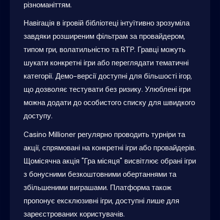
різноманіттям.
Телефонна підтримка недоступна цілодобово
Навігація в ігровій бібліотеці інтуїтивно зрозуміла
завдяки розширеним фільтрам за провайдером,
типом гри, волатильністю та RTP. Гравці можуть
шукати конкретні ігри або переглядати тематичні
категорії. Демо-версії доступні для більшості ігор,
що дозволяє тестувати без ризику. Улюблені ігри
можна додати до особистого списку для швидкого
доступу.
Casino Millioner регулярно проводить турніри та
акції, спрямовані на конкретні ігри або провайдерів.
Щомiсячна акція "Гра місяця" висвітлює обрані ігри
з бонусними безкоштовними обертаннями та
збільшеними виграшами. Платформа також
пропонує ексклюзивні ігри, доступні лише для
зареєстрованих користувачів.