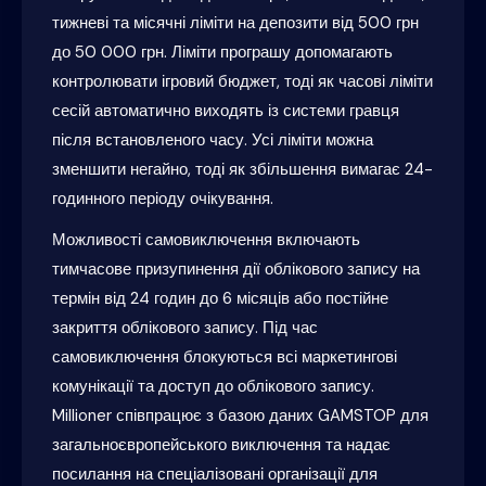
тижневі та місячні ліміти на депозити від 500 грн
до 50 000 грн. Ліміти програшу допомагають
контролювати ігровий бюджет, тоді як часові ліміти
сесій автоматично виходять із системи гравця
після встановленого часу. Усі ліміти можна
зменшити негайно, тоді як збільшення вимагає 24-
годинного періоду очікування.
Можливості самовиключення включають
тимчасове призупинення дії облікового запису на
термін від 24 годин до 6 місяців або постійне
закриття облікового запису. Під час
самовиключення блокуються всі маркетингові
комунікації та доступ до облікового запису.
Millioner співпрацює з базою даних GAMSTOP для
загальноєвропейського виключення та надає
посилання на спеціалізовані організації для