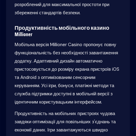
розроблений для максимальної простоти при
збереженні стандартів безпеки.
Продуктивність мобільного казино
Millioner
Мобільна версія Millioner Casino пропонує повну
функціональність без необхідності завантаження
додатку. Адаптивний дизайн автоматично
пристосовується до розміру екрана пристроїв iOS
та Android з оптимізованим сенсорним
керуванням. Усі ігри, бонуси, платіжні методи та
служба підтримки доступні в мобільній версії з
ідентичним користувацьким інтерфейсом.
Продуктивність на мобільних пристроях чудова
завдяки оптимізації для повільніших з'єднань та
економії даних. Ігри завантажуються швидко