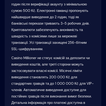
годин після верифікації акаунту з мінімальною
сумою 500 Kč. Електронні гаманці пропонують
найшвидше виведення до 2 годин, тоді як
банківські перекази тривають 3-5 робочих днів.
Криптовалюти забезпечують анонімність та
швидкість з комісіями лише за мережеві
транзакції. Усі транзакції захищені 256-бітним
SSL-шифруванням.
Casino Millioner не стягує комісій за депозити чи
виведення коштів, але треті сторони можуть
застосовувати власні комісії. Місячні ліміти
виведення становлять 200 000 Kč для
стандартних гравців та до 1 000 000 Kč для VIP-
членів. Автоматичне виведення доступне для
постійних гравців після виконання вимог безпеки.
Детальна інформація про платежі доступна в