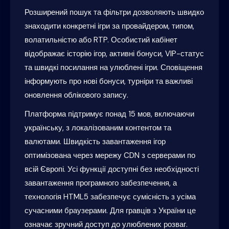
Розширений пошук та фільтри дозволяють швидко
знаходити конкретні ігри за провайдером, типом,
волатильністю або RTP. Особистий кабінет
відображає історію ігор, активні бонуси, VIP-статус
та швидкі посилання на улюблені ігри. Сповіщення
інформують про нові бонуси, турніри та важливі
оновлення облікового запису.
Платформа підтримує понад 15 мов, включаючи
українську, з локалізованим контентом та
валютами. Швидкість завантаження ігор
оптимізована через мережу CDN з серверами по
всій Європі. Усі функції доступні без необхідності
завантаження програмного забезпечення, а
технологія HTML5 забезпечує сумісність з усіма
сучасними браузерами. Для гравців з України це
означає зручний доступ до улюблених розваг.