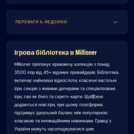
ПЕРЕВАГИ & НЕДОЛІКИ
ПЕРЕВАГИ
Широкий вибір із понад 3000 ігор від провідних
Ігрова бібліотека в Millioner
постачальників
Швидкі виплати до 24 годин з мінімальними комісіями
Millioner пропонує вражаючу колекцію з понад
Професійне live casino з українськими дилерами
3500 ігор від 45+ відомих провайдерів. Бібліотека
Мобільний додаток з повною функціональністю
включає найновіші відеослоти, класичні настільні
ігри, секцію з живими дилерами та спеціалізовані
Щедра VIP-програма з персоналізованими бонусами
ігри, такі як бінго та скретч-карти. Що噻жня
додаються нові ігри, при цьому платформа
НЕДОЛІКИ
підтримує ідеальний баланс між популярною
Вищий мінімальний депозит порівняно з конкурентами
класикою та інноваційними новинками. Гравці з
України можуть насолоджуватися цим
Обмежена пропозиція ставок на спорт