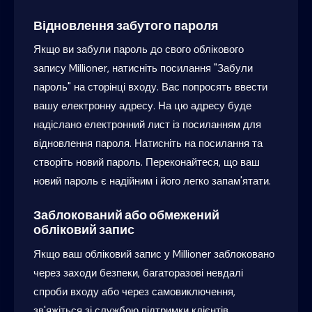
Відновлення забутого пароля
Якщо ви забули пароль до свого облікового
запису Millioner, натисніть посилання "Забули
пароль" на сторінці входу. Вас попросять ввести
вашу електронну адресу. На цю адресу буде
надіслано електронний лист із посиланням для
відновлення пароля. Натисніть на посилання та
створіть новий пароль. Переконайтеся, що ваш
новий пароль є надійним і його легко запам'ятати.
Заблокований або обмежений
обліковий запис
Якщо ваш обліковий запис у Millioner заблоковано
через заходи безпеки, багаторазові невдалі
спроби входу або через самовиключення,
зв'яжіться зі службою підтримки клієнтів.