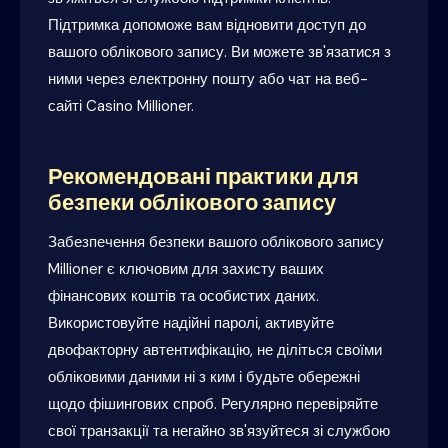
Підтримка допоможе вам відновити доступ до
вашого облікового запису. Ви можете зв'язатися з
ними через електронну пошту або чат на веб-
сайті Casino Millioner.
Рекомендовані практики для
безпеки облікового запису
Забезпечення безпеки вашого облікового запису
Millioner є ключовим для захисту ваших
фінансових коштів та особистих даних.
Використовуйте надійні паролі, активуйте
двофакторну автентифікацію, не діліться своїми
обліковими даними ні з ким і будьте обережні
щодо фішингових спроб. Регулярно перевіряйте
свої транзакції та негайно зв'язуйтеся зі службою