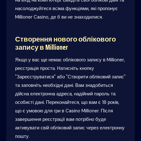
насолоджуйтеся всіма функціями, які пропонує
Millioner Casino, де б ви не знаходилися.
Створення нового облікового
запису в Millioner
Якщо у вас ще немає облікового запису в Millioner,
реєстрація проста. Натисніть кнопку
"Зареєструватися" або "Створити обліковий запис"
та заповніть необхідні дані. Вам знадобиться
дійсна електронна адреса, надійний пароль та
особисті дані. Переконайтеся, що вам є 18 років,
що є умовою для гри в Casino Millioner. Після
завершення реєстрації вам потрібно буде
активувати свій обліковий запис через електронну
пошту.