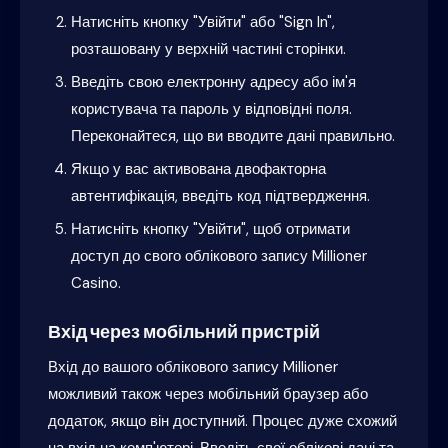
Натисніть кнопку "Увійти" або "Sign In",
розташовану у верхній частині сторінки.
Введіть свою електронну адресу або ім'я
користувача та пароль у відповідні поля.
Переконайтеся, що ви вводите дані правильно.
Якщо у вас активована двофакторна
автентифікація, введіть код підтвердження.
Натисніть кнопку "Увійти", щоб отримати
доступ до свого облікового запису Millioner
Casino.
Вхід через мобільний пристрій
Вхід до вашого облікового запису Millioner
можливий також через мобільний браузер або
додаток, якщо він доступний. Процес дуже схожий
на вхід на комп'ютері. Введіть свої облікові дані та