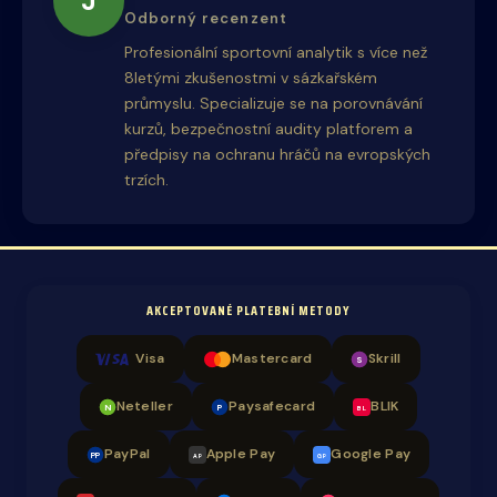
J
Odborný recenzent
Profesionální sportovní analytik s více než
8letými zkušenostmi v sázkařském
průmyslu. Specializuje se na porovnávání
kurzů, bezpečnostní audity platforem a
předpisy na ochranu hráčů na evropských
trzích.
AKCEPTOVANÉ PLATEBNÍ METODY
Visa
Mastercard
Skrill
S
Neteller
Paysafecard
BLIK
N
P
BL
PayPal
Apple Pay
Google Pay
PP
AP
GP