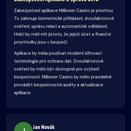
Zabezpečení aplikace Millioner Casino je prioritou.
To zahrnuje biometrické přihlášení, dvoufaktorové
ověření, správu relací a automatické odhlášení.
Hráči by měli mít jistotu, že jejich účet a finanční
prostředky jsou v bezpečí.
Aplikace by měla používat moderní šifrovací
technologie pro ochranu dat. Dvoufaktorové
ověření by mělo být dostupné pro zvýšení
bezpečnosti. Millioner Casino by mělo pravidelně
provádět bezpečnostní audity a aktualizace
aplikace.
Jan Novák