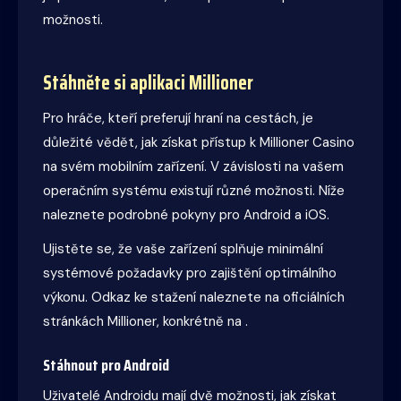
možnosti.
Stáhněte si aplikaci Millioner
Pro hráče, kteří preferují hraní na cestách, je
důležité vědět, jak získat přístup k Millioner Casino
na svém mobilním zařízení. V závislosti na vašem
operačním systému existují různé možnosti. Níže
naleznete podrobné pokyny pro Android a iOS.
Ujistěte se, že vaše zařízení splňuje minimální
systémové požadavky pro zajištění optimálního
výkonu. Odkaz ke stažení naleznete na oficiálních
stránkách Millioner, konkrétně na .
Stáhnout pro Android
Uživatelé Androidu mají dvě možnosti, jak získat