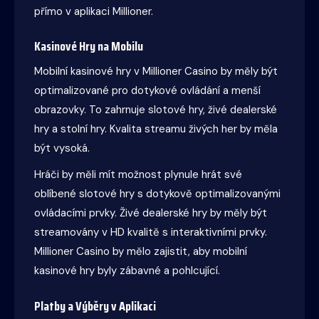
přímo v aplikaci Millioner.
Kasinové Hry na Mobilu
Mobilní kasinové hry v Millioner Casino by měly být
optimalizované pro dotykové ovládání a menší
obrazovky. To zahrnuje slotové hry, živé dealerské
hry a stolní hry. Kvalita streamu živých her by měla
být vysoká.
Hráči by měli mít možnost plynule hrát své
oblíbené slotové hry s dotykově optimalizovanými
ovládacími prvky. Živé dealerské hry by měly být
streamovány v HD kvalitě s interaktivními prvky.
Millioner Casino by mělo zajistit, aby mobilní
kasinové hry byly zábavné a pohlcující.
Platby a Výběry v Aplikaci