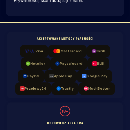
Prywatności, skontaktuj się z nami.
AKCEPTOWANE METODY PŁATNOŚCI
Visa
Mastercard
Skrill
S
Neteller
Paysafecard
BLIK
N
P
BL
PayPal
Apple Pay
Google Pay
PP
AP
GP
Przelewy24
Trustly
MuchBetter
T
MB
P24
18+
ODPOWIEDZIALNA GRA