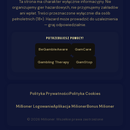
Ta strona ma charakter wyłącznie informacyjny. Nie
organizujemy gier hazardowych, nie przyjmujemy zakładów
ani wpłat. Treści przeznaczone wyłącznie dla osób
pełnoletnich (18+). Hazard może prowadzić do uzależnienia
— graj odpowiedzialnie.
POTRZEBUJESZ POMOCY?
BeGambleAware
GamCare
Gambling Therapy
GamStop
Polityka Prywatności
Polityka Cookies
Millioner Logowanie
Aplikacja Milioner
Bonus Milioner
© 2026 Millioner. Wszelkie prawa zastrzeżone