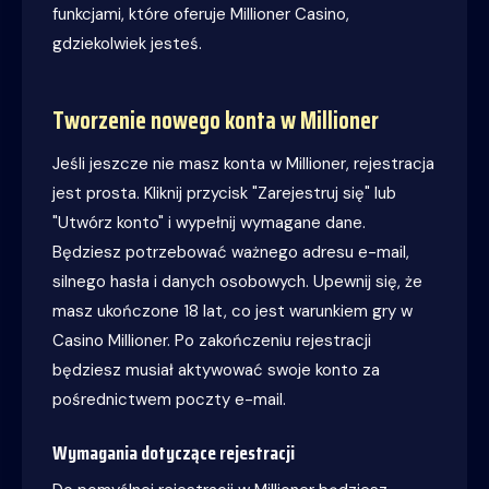
funkcjami, które oferuje Millioner Casino,
gdziekolwiek jesteś.
Tworzenie nowego konta w Millioner
Jeśli jeszcze nie masz konta w Millioner, rejestracja
jest prosta. Kliknij przycisk "Zarejestruj się" lub
"Utwórz konto" i wypełnij wymagane dane.
Będziesz potrzebować ważnego adresu e-mail,
silnego hasła i danych osobowych. Upewnij się, że
masz ukończone 18 lat, co jest warunkiem gry w
Casino Millioner. Po zakończeniu rejestracji
będziesz musiał aktywować swoje konto za
pośrednictwem poczty e-mail.
Wymagania dotyczące rejestracji