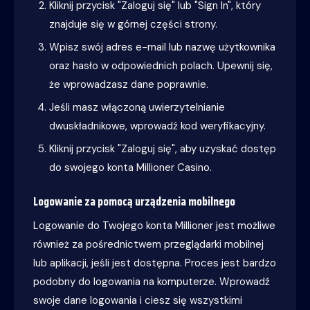
Kliknij przycisk "Zaloguj się" lub "Sign In", który
znajduje się w górnej części strony.
Wpisz swój adres e-mail lub nazwę użytkownika
oraz hasło w odpowiednich polach. Upewnij się,
że wprowadzasz dane poprawnie.
Jeśli masz włączoną uwierzytelnianie
dwuskładnikowe, wprowadź kod weryfikacyjny.
Kliknij przycisk "Zaloguj się", aby uzyskać dostęp
do swojego konta Millioner Casino.
Logowanie za pomocą urządzenia mobilnego
Logowanie do Twojego konta Millioner jest możliwe
również za pośrednictwem przeglądarki mobilnej
lub aplikacji, jeśli jest dostępna. Proces jest bardzo
podobny do logowania na komputerze. Wprowadź
swoje dane logowania i ciesz się wszystkimi