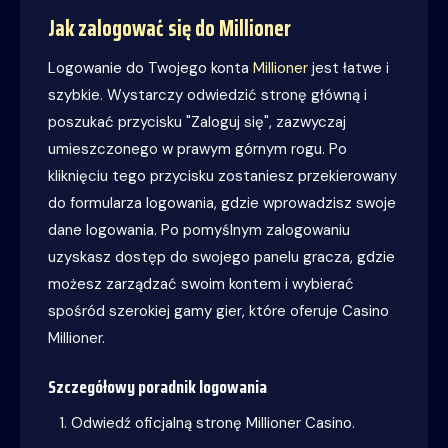
Jak zalogować się do Millioner
Logowanie do Twojego konta
Millioner
jest łatwe i
szybkie. Wystarczy odwiedzić stronę główną i
poszukać przycisku "Zaloguj się", zazwyczaj
umieszczonego w prawym górnym rogu. Po
kliknięciu tego przycisku zostaniesz przekierowany
do formularza logowania, gdzie wprowadzisz swoje
dane logowania. Po pomyślnym zalogowaniu
uzyskasz dostęp do swojego panelu gracza, gdzie
możesz zarządzać swoim kontem i wybierać
spośród szerokiej gamy gier, które oferuje Casino
Millioner.
Szczegółowy poradnik logowania
Odwiedź oficjalną stronę Millioner Casino.