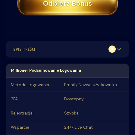
Odbierz Bonus
SPIS TREŚCI
4
Millioner Podsumowanie Logowania
Metoda Logowania
Email / Nazwa użytkownika
2FA
Dostępny
Rejestracja
Szybka
Wsparcie
24/7 Live Chat