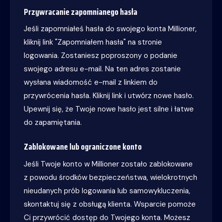
Przywracanie zapomnianego hasła
Jeśli zapomniałeś hasła do swojego konta Millioner,
kliknij link "Zapomniałem hasła" na stronie
logowania. Zostaniesz poproszony o podanie
swojego adresu e-mail. Na ten adres zostanie
wysłana wiadomość e-mail z linkiem do
przywrócenia hasła. Kliknij link i utwórz nowe hasło.
Upewnij się, że Twoje nowe hasło jest silne i łatwe
do zapamiętania.
Zablokowane lub ograniczone konto
Jeśli Twoje konto w Millioner zostało zablokowane
z powodu środków bezpieczeństwa, wielokrotnych
nieudanych prób logowania lub samowykluczenia,
skontaktuj się z obsługą klienta. Wsparcie pomoże
Ci przywrócić dostęp do Twojego konta. Możesz