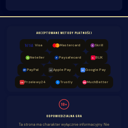
AKCEPTOWANE METODY PŁATNOŚCI
Visa
Mastercard
Skrill
S
Neteller
Paysafecard
BLIK
N
P
BL
PayPal
Apple Pay
Google Pay
PP
AP
GP
Przelewy24
Trustly
MuchBetter
T
MB
P24
18+
ODPOWIEDZIALNA GRA
Ta strona ma charakter wyłącznie informacyjny. Nie