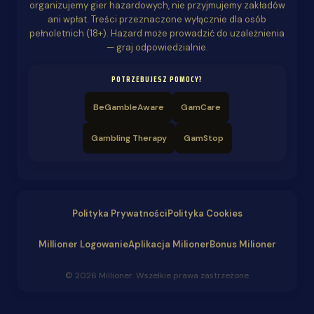
organizujemy gier hazardowych, nie przyjmujemy zakładów
ani wpłat. Treści przeznaczone wyłącznie dla osób
pełnoletnich (18+). Hazard może prowadzić do uzależnienia
— graj odpowiedzialnie.
POTRZEBUJESZ POMOCY?
BeGambleAware
GamCare
Gambling Therapy
GamStop
Polityka Prywatności
Polityka Cookies
Millioner Logowanie
Aplikacja Milioner
Bonus Milioner
© 2026 Millioner. Wszelkie prawa zastrzeżone