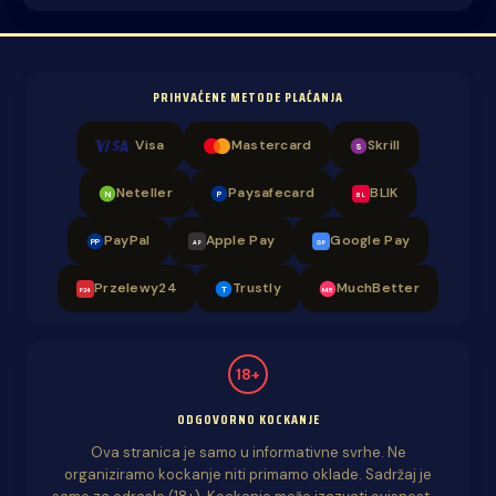
PRIHVAĆENE METODE PLAĆANJA
Visa
Mastercard
Skrill
S
Neteller
Paysafecard
BLIK
N
P
BL
PayPal
Apple Pay
Google Pay
PP
AP
GP
Przelewy24
Trustly
MuchBetter
T
MB
P24
18+
ODGOVORNO KOCKANJE
Ova stranica je samo u informativne svrhe. Ne
organiziramo kockanje niti primamo oklade. Sadržaj je