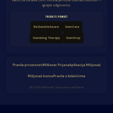
samo za odrasle (18+). Kockanje može izazvati ovisnost —
igrajte odgovorno.
TREBATE POMOĆ?
BeGambleAware
GamCare
Gambling Therapy
GamStop
Pravila privatnosti
Millioner Prijava
Aplikacija Milijunaš
Milijunaš bonus
Pravila o kolačićima
© 2026 Millioner. Sva prava zadržana