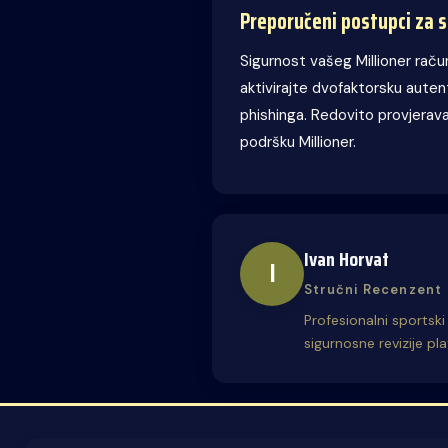
Preporučeni postupci za 
Sigurnost vašeg Millioner račun
aktivirajte dvofaktorsku autent
phishinga. Redovito provjeravaj
podršku Millioner.
Ivan Horvat
I
Stručni Recenzent
Profesionalni sportski
sigurnosne revizije pl