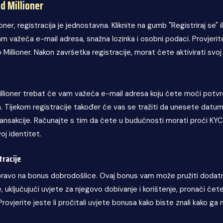
d Millioner
er, registracija je jednostavna. Kliknite na gumb "Registriraj se" ili 
važeća e-mail adresa, snažna lozinka i osobni podaci. Provjerite j
o Millioner. Nakon završetka registracije, morat ćete aktivirati s
illioner trebat će vam važeća e-mail adresa koju ćete moći potvrd
un. Tijekom registracije također će vas se tražiti da unesete datum
ransakcije. Računajte s tim da ćete u budućnosti morati proći K
oj identitet.
tracije
u pravo na bonus dobrodošlice. Ovaj bonus vam može pružiti dodat
 uključujući uvjete za njegovo dobivanje i korištenje, pronaći ćet
rovjerite jeste li pročitali uvjete bonusa kako biste znali kako ga na