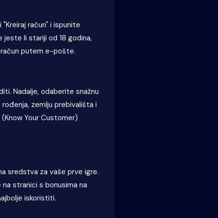
"Kreiraj račun" i ispunite
este li stariji od 18 godina,
voj račun putem e-pošte.
iti. Nadalje, odaberite snažnu
 rođenja, zemlju prebivališta i
YC (Know Your Customer)
na sredstva za vaše prve igre.
e na stranici s bonusima na
jbolje iskoristiti.