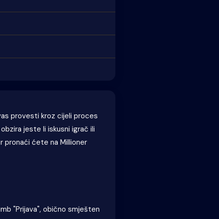
vas provesti kroz cijeli proces
ira jeste li iskusni igrač ili
er pronaći ćete na Millioner
umb "Prijava", obično smješten