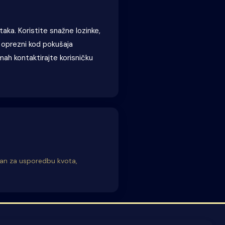
taka. Koristite snažne lozinke,
e oprezni kod pokušaja
mah kontaktirajte korisničku
ziran za usporedbu kvota,