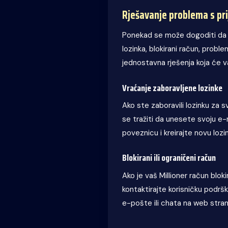
Rješavanje problema s pr
Ponekad se može dogoditi da s
lozinka, blokirani račun, prob
jednostavna rješenja koja će v
Vraćanje zaboravljene lozinke
Ako ste zaboravili lozinku za sv
se tražiti da unesete svoju e-
poveznicu i kreirajte novu lozin
Blokirani ili ograničeni račun
Ako je vaš Millioner račun blok
kontaktirajte korisničku podr
e-pošte ili chata na web strani