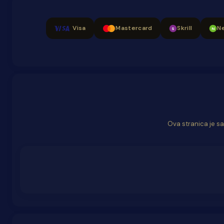
Visa
Mastercard
Skrill
Ne
S
N
Ova stranica je s