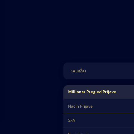
SADRŽAJ
Millioner Pregled Prijave
Način Prijave
2FA