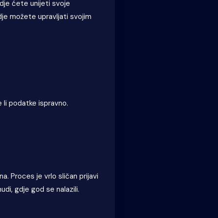
je ćete unijeti svoje
dje možete upravljati svojim
e li podatke ispravno.
a. Proces je vrlo sličan prijavi
di, gdje god se nalazili.