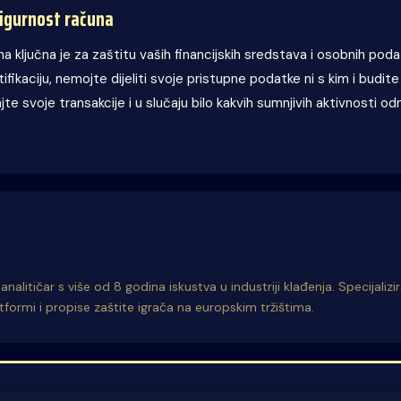
sigurnost računa
a ključna je za zaštitu vaših financijskih sredstava i osobnih poda
ifikaciju, nemojte dijeliti svoje pristupne podatke ni s kim i budit
te svoje transakcije i u slučaju bilo kakvih sumnjivih aktivnosti od
 analitičar s više od 8 godina iskustva u industriji klađenja. Specijali
atformi i propise zaštite igrača na europskim tržištima.