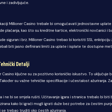
ne i zadivljujuće.
kaciji Millioner Casino trebale bi omogućavati jednostavne uplate i i
e plaćanja, kao što su kreditne kartice, elektronički novčanici i ba
e siguran i brz. Millioner Casino trebao bi koristiti SSL enkripciju 
bali biti jasno definirani limiti za uplate i isplate te dostupne me
ehnički Detalji
r Casino ključne su za pozitivno korisničko iskustvo. To uključuje b
Također su važne tehničke specifikacije i učestalost ažuriranja. Za 
na i ne bi se smjela rušiti. Učitavanje igara i stranica trebalo bi biti
zirana kako bi igrači mogli igrati duže bez potrebe za čestim punj
 se trebao truditi oko čestih ažuriranja.