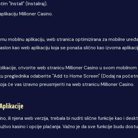
im "Install" (Instaliraj).
plikaciju Millioner Casino.
rnu mobilnu aplikaciju, web stranica optimizirana za mobilne uređa
slon kao web aplikaciju koja se ponaša slično kao izvorna aplikacij
plikacije, otvorite web stranicu Millioner Casino u svom mobilnom 
ku preglednika odaberite "Add to Home Screen" (Dodaj na početni 
a će vas izravno preusmjeriti na web stranicu Millioner Casino.
Aplikacije
no, ili njena web verzija, trebala bi nuditi slične funkcije kao i desk
 uživo kasino i opcije plaćanja. Važno je da sve funkcije budu dost