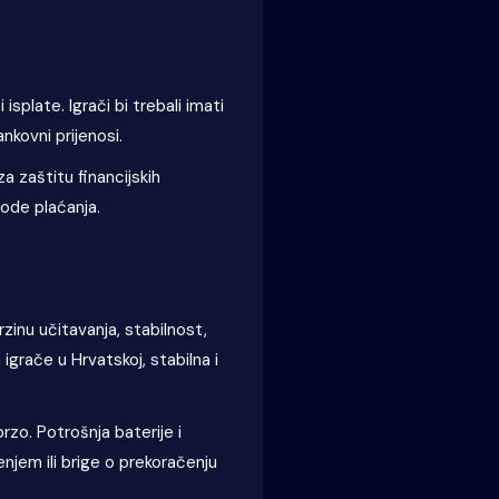
splate. Igrači bi trebali imati
nkovni prijenosi.
za zaštitu financijskih
tode plaćanja.
rzinu učitavanja, stabilnost,
igrače u Hrvatskoj, stabilna i
 brzo. Potrošnja baterije i
enjem ili brige o prekoračenju