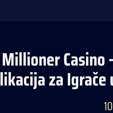
Millioner Casino
likacija za Igrače
1