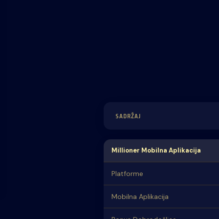
SADRŽAJ
Millioner Mobilna Aplikacija
Platforme
Mobilna Aplikacija