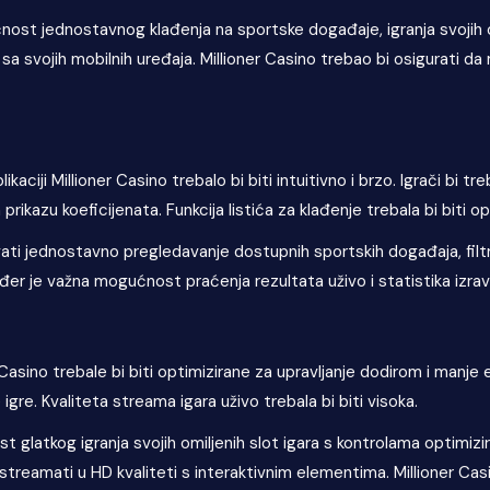
ućnost jednostavnog klađenja na sportske događaje, igranja svojih o
o sa svojih mobilnih uređaja. Millioner Casino trebao bi osigurati 
aciji Millioner Casino trebalo bi biti intuitivno i brzo. Igrači bi tre
prikazu koeficijenata. Funkcija listića za klađenje trebala bi biti 
ati jednostavno pregledavanje dostupnih sportskih događaja, filtri
đer je važna mogućnost praćenja rezultata uživo i statistika izravno 
 Casino trebale bi biti optimizirane za upravljanje dodirom i manje e
e igre. Kvaliteta streama igara uživo trebala bi biti visoka.
st glatkog igranja svojih omiljenih slot igara s kontrolama optimizir
e streamati u HD kvaliteti s interaktivnim elementima. Millioner Cas