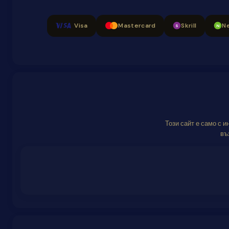
Visa
Mastercard
Skrill
Ne
S
N
Този сайт е само с 
въ