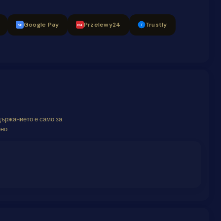
Google Pay
Przelewy24
Trustly
T
GP
P24
държанието е само за
но.