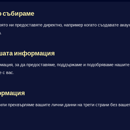
о събираме
то ни предоставяте директно, например когато създавате акаун
.
ашата информация
ация, за да предоставяме, поддържаме и подобряваме нашите 
 с вас.
ормация
или прехвърляме вашите лични данни на трети страни без вашето