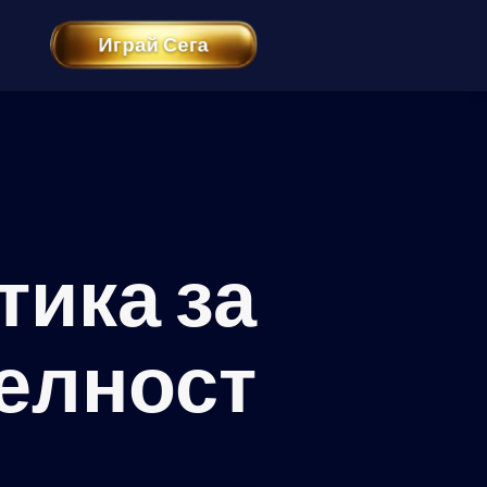
Играй Сега
тика за
елност