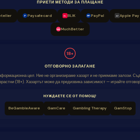
ПРИЕТИ МЕТОДИ ЗА ПЛАЩАНЕ
teller
Paysafecard
BLIK
PayPal
Apple Pay
P
PP
BL
AP
MuchBetter
MB
18+
ОТГОВОРНО ЗАЛАГАНЕ
информационна цел. Ние не организираме хазарт и не приемаме залози. Съ
зрастни (18+). Хазартът може да предизвика зависимост — играйте отговор
НУЖДАЕТЕ СЕ ОТ ПОМОЩ?
BeGambleAware
GamCare
Gambling Therapy
GamStop