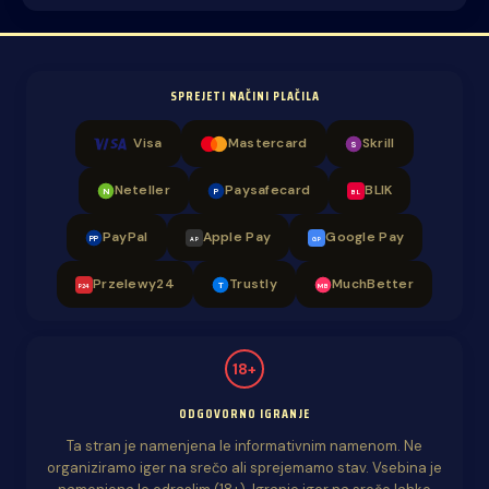
SPREJETI NAČINI PLAČILA
Visa
Mastercard
Skrill
S
Neteller
Paysafecard
BLIK
N
P
BL
PayPal
Apple Pay
Google Pay
PP
AP
GP
Przelewy24
Trustly
MuchBetter
T
MB
P24
18+
ODGOVORNO IGRANJE
Ta stran je namenjena le informativnim namenom. Ne
organiziramo iger na srečo ali sprejemamo stav. Vsebina je