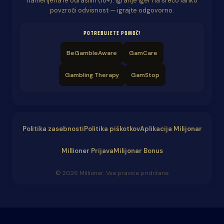
namenjena le odraslim (18+). Igranje iger na srečo lahko
povzroči odvisnost — igrajte odgovorno.
POTREBUJETE POMOČ?
BeGambleAware
GamCare
Gambling Therapy
GamStop
Politika zasebnosti
Politika piškotkov
Aplikacija Milijonar
Millioner Prijava
Milijonar Bonus
© 2026 Millioner. Vse pravice pridržane