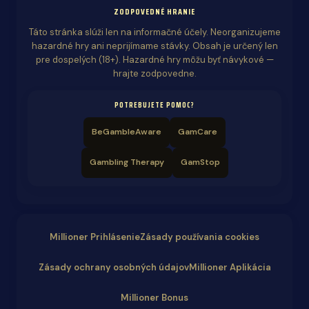
ZODPOVEDNÉ HRANIE
Táto stránka slúži len na informačné účely. Neorganizujeme
hazardné hry ani neprijímame stávky. Obsah je určený len
pre dospelých (18+). Hazardné hry môžu byť návykové —
hrajte zodpovedne.
POTREBUJETE POMOC?
BeGambleAware
GamCare
Gambling Therapy
GamStop
Millioner Prihlásenie
Zásady používania cookies
Zásady ochrany osobných údajov
Millioner Aplikácia
Millioner Bonus