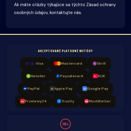
Ak máte otázky týkajúce sa týchto Zásad ochrany
osobných údajov, kontaktujte nás.
AKCEPTOVANÉ PLATOBNÉ METÓDY
Visa
Mastercard
Skrill
S
Neteller
Paysafecard
BLIK
N
P
BL
PayPal
Apple Pay
Google Pay
PP
AP
GP
Przelewy24
Trustly
MuchBetter
T
MB
P24
18+