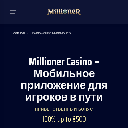
Главная
›
Приложение Миллионер
Millioner Casino –
Мобильное
приложение для
игроков в пути
ПРИВЕТСТВЕННЫЙ БОНУС
100% up to €500