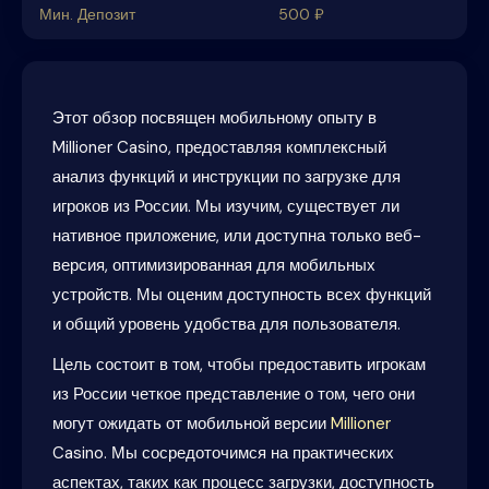
Мин. Депозит
500 ₽
Этот обзор посвящен мобильному опыту в
Millioner Casino, предоставляя комплексный
анализ функций и инструкции по загрузке для
игроков из России. Мы изучим, существует ли
нативное приложение, или доступна только веб-
версия, оптимизированная для мобильных
устройств. Мы оценим доступность всех функций
и общий уровень удобства для пользователя.
Цель состоит в том, чтобы предоставить игрокам
из России четкое представление о том, чего они
могут ожидать от мобильной версии
Millioner
Casino. Мы сосредоточимся на практических
аспектах, таких как процесс загрузки, доступность