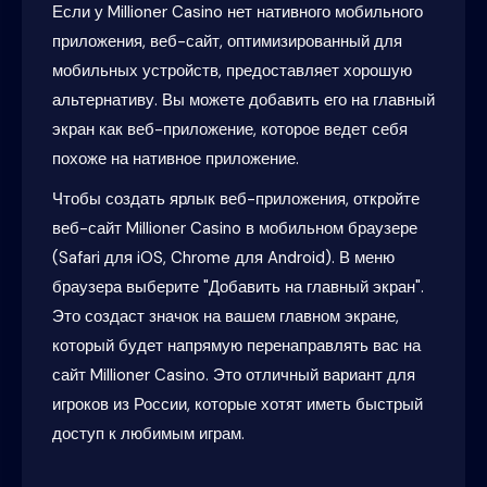
Если у Millioner Casino нет нативного мобильного
приложения, веб-сайт, оптимизированный для
мобильных устройств, предоставляет хорошую
альтернативу. Вы можете добавить его на главный
экран как веб-приложение, которое ведет себя
похоже на нативное приложение.
Чтобы создать ярлык веб-приложения, откройте
веб-сайт Millioner Casino в мобильном браузере
(Safari для iOS, Chrome для Android). В меню
браузера выберите "Добавить на главный экран".
Это создаст значок на вашем главном экране,
который будет напрямую перенаправлять вас на
сайт Millioner Casino. Это отличный вариант для
игроков из России, которые хотят иметь быстрый
доступ к любимым играм.