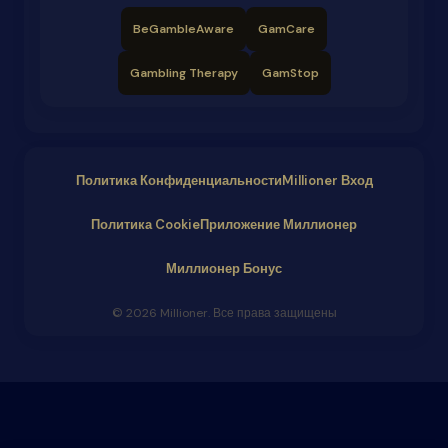
BeGambleAware
GamCare
Gambling Therapy
GamStop
Политика Конфиденциальности
Millioner Вход
Политика Cookie
Приложение Миллионер
Миллионер Бонус
© 2026 Millioner. Все права защищены