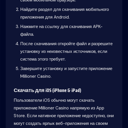
Найдите раздел для скачивания мобильного
приложения для Android.
Нажмите на ссылку для скачивания APK-
файла.
После скачивания откройте файл и разрешите
установку из неизвестных источников, если
система этого требует.
Завершите установку и запустите приложение
Millioner Casino.
Скачать для iOS (iPhone & iPad)
Пользователи iOS обычно могут скачать
приложение Millioner Casino напрямую из App
Store. Если нативное приложение недоступно, они
могут создать ярлык веб-приложения на своем