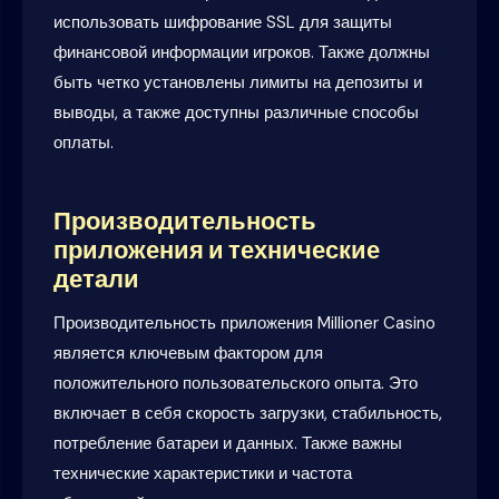
использовать шифрование SSL для защиты
финансовой информации игроков. Также должны
быть четко установлены лимиты на депозиты и
выводы, а также доступны различные способы
оплаты.
Производительность
приложения и технические
детали
Производительность приложения Millioner Casino
является ключевым фактором для
положительного пользовательского опыта. Это
включает в себя скорость загрузки, стабильность,
потребление батареи и данных. Также важны
технические характеристики и частота